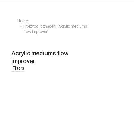
Home
You are here:
Proizvodi označeni “Acrylic mediums
flow improver”
Acrylic mediums flow
improver
Filters