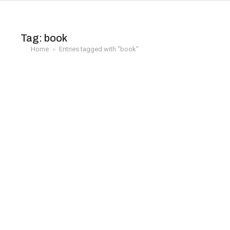
Tag: book
Home
Entries tagged with "book"
You are here:
Kako sam
napraviti…?
Art & design
14 siječnja, 2020
Nam sollicitudin
vulputate turpis,