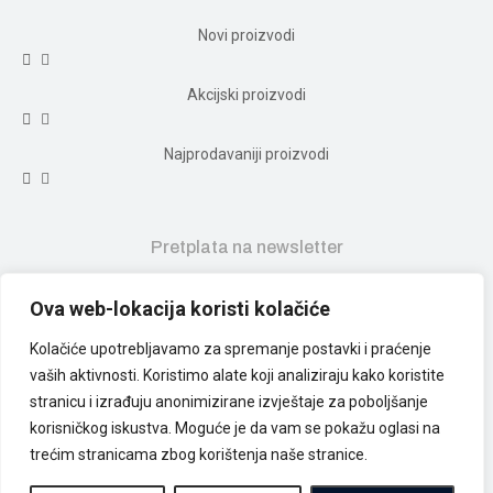
Novi proizvodi
Akcijski proizvodi
Najprodavaniji proizvodi
Pretplata na newsletter
Ova web-lokacija koristi kolačiće
Kolačiće upotrebljavamo za spremanje postavki i praćenje
pretplati me na novosti
vaših aktivnosti. Koristimo alate koji analiziraju kako koristite
stranicu i izrađuju anonimizirane izvještaje za poboljšanje
Prvi saznaj ekskluzivne ponude i nove proizvode.
korisničkog iskustva. Moguće je da vam se pokažu oglasi na
trećim stranicama zbog korištenja naše stranice.