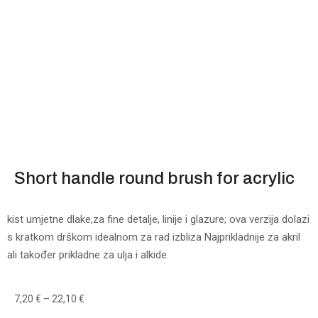
Short handle round brush for acrylic
kist umjetne dlake,za fine detalje, linije i glazure; ova verzija dolazi
s kratkom drškom idealnom za rad izbliza Najprikladnije za akril
ali također prikladne za ulja i alkide.
7,20
€
–
22,10
€