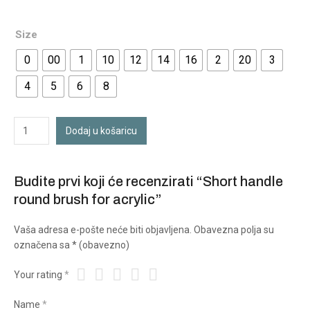
Size
0
00
1
10
12
14
16
2
20
3
4
5
6
8
Dodaj u košaricu
Budite prvi koji će recenzirati “Short handle
round brush for acrylic”
Vaša adresa e-pošte neće biti objavljena.
Obavezna polja su
označena sa
* (obavezno)
Your rating
*
Name
*