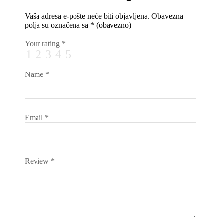
Vaša adresa e-pošte neće biti objavljena.
Obavezna
polja su označena sa
* (obavezno)
Your rating
*
1
2
3
4
5
Name
*
Email
*
Review
*