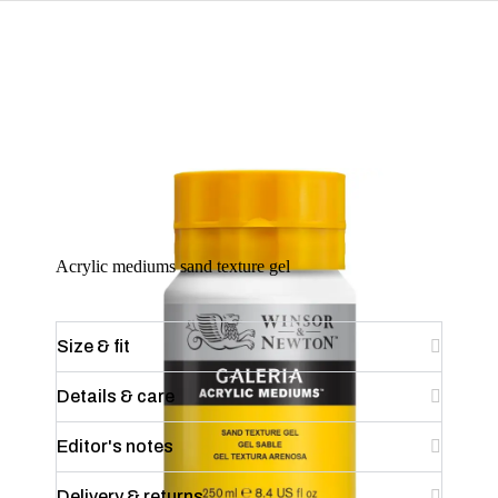
Acrylic mediums sand texture gel
Size & fit
Details & care
Editor's notes
Delivery & returns