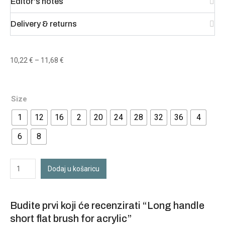
Editor's notes
Delivery & returns
10,22
€
–
11,68
€
Size
1
12
16
2
20
24
28
32
36
4
6
8
Dodaj u košaricu
Budite prvi koji će recenzirati “Long handle
short flat brush for acrylic”