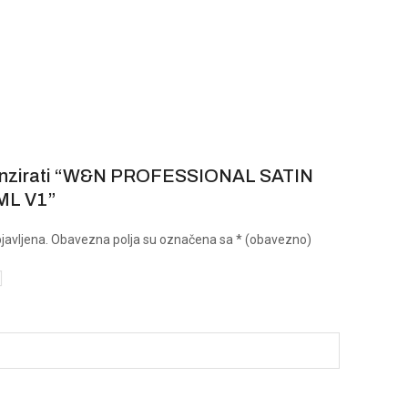
recenzirati “W&N PROFESSIONAL SATIN
ML V1”
javljena.
Obavezna polja su označena sa
* (obavezno)