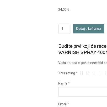
24,00
€
Dodaj u košaricu
Budite prvi koji će 
VARNISH SPRAY 400
Vaša adresa e-pošte neće biti ob
Your rating
*
Name
*
Email
*