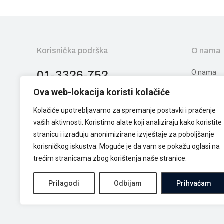
Korisnička podrška
O nama
O nama
01-3326-752
Pon. - Pet. 09:00 - 17:00
Ova web-lokacija koristi kolačiće
Kontakt
Sub. 09:00 - 13:00
Kolačiće upotrebljavamo za spremanje postavki i praćenje
vaših aktivnosti. Koristimo alate koji analiziraju kako koristite
stranicu i izrađuju anonimizirane izvještaje za poboljšanje
korisničkog iskustva. Moguće je da vam se pokažu oglasi na
trećim stranicama zbog korištenja naše stranice.
Prilagodi
Odbijam
Prihvaćam