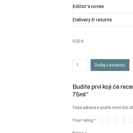
Editor's notes
Delivery & returns
9,00
€
Dodaj u košaricu
Budite prvi koji će re
75ml”
Vaša adresa e-pošte neće biti ob
Your rating
*